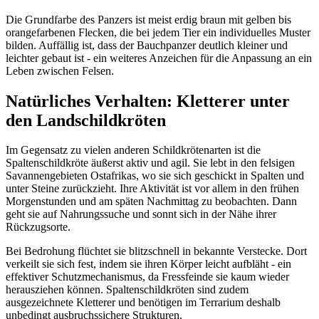
Die Grundfarbe des Panzers ist meist erdig braun mit gelben bis
orangefarbenen Flecken, die bei jedem Tier ein individuelles Muster
bilden. Auffällig ist, dass der Bauchpanzer deutlich kleiner und
leichter gebaut ist - ein weiteres Anzeichen für die Anpassung an ein
Leben zwischen Felsen.
Natürliches Verhalten: Kletterer unter
den Landschildkröten
Im Gegensatz zu vielen anderen Schildkrötenarten ist die
Spaltenschildkröte äußerst aktiv und agil. Sie lebt in den felsigen
Savannengebieten Ostafrikas, wo sie sich geschickt in Spalten und
unter Steine zurückzieht. Ihre Aktivität ist vor allem in den frühen
Morgenstunden und am späten Nachmittag zu beobachten. Dann
geht sie auf Nahrungssuche und sonnt sich in der Nähe ihrer
Rückzugsorte.
Bei Bedrohung flüchtet sie blitzschnell in bekannte Verstecke. Dort
verkeilt sie sich fest, indem sie ihren Körper leicht aufbläht - ein
effektiver Schutzmechanismus, da Fressfeinde sie kaum wieder
herausziehen können. Spaltenschildkröten sind zudem
ausgezeichnete Kletterer und benötigen im Terrarium deshalb
unbedingt ausbruchssichere Strukturen.