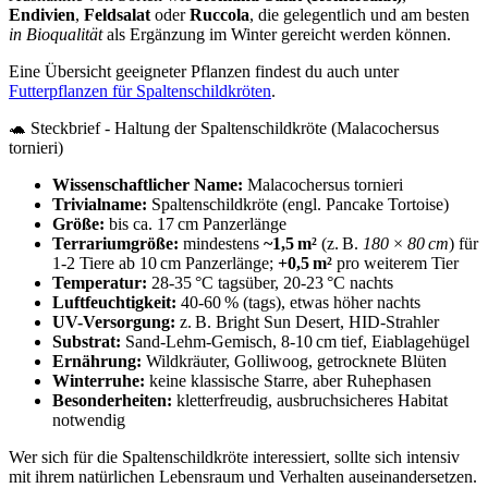
Endivien
,
Feldsalat
oder
Ruccola
, die gelegentlich und am besten
in Bioqualität
als Ergänzung im Winter gereicht werden können.
Eine Übersicht geeigneter Pflanzen findest du auch unter
Futterpflanzen für Spaltenschildkröten
.
🐢 Steckbrief - Haltung der Spaltenschildkröte (Malacochersus
tornieri)
Wissenschaftlicher Name:
Malacochersus tornieri
Trivialname:
Spaltenschildkröte (engl. Pancake Tortoise)
Größe:
bis ca. 17 cm Panzerlänge
Terrariumgröße:
mindestens
~1,5 m²
(z. B.
180 × 80 cm
) für
1-2 Tiere ab 10 cm Panzerlänge;
+0,5 m²
pro weiterem Tier
Temperatur:
28-35 °C tagsüber, 20-23 °C nachts
Luftfeuchtigkeit:
40-60 % (tags), etwas höher nachts
UV-Versorgung:
z. B. Bright Sun Desert, HID-Strahler
Substrat:
Sand-Lehm-Gemisch, 8-10 cm tief, Eiablagehügel
Ernährung:
Wildkräuter, Golliwoog, getrocknete Blüten
Winterruhe:
keine klassische Starre, aber Ruhephasen
Besonderheiten:
kletterfreudig, ausbruchsicheres Habitat
notwendig
Wer sich für die Spaltenschildkröte interessiert, sollte sich intensiv
mit ihrem natürlichen Lebensraum und Verhalten auseinandersetzen.