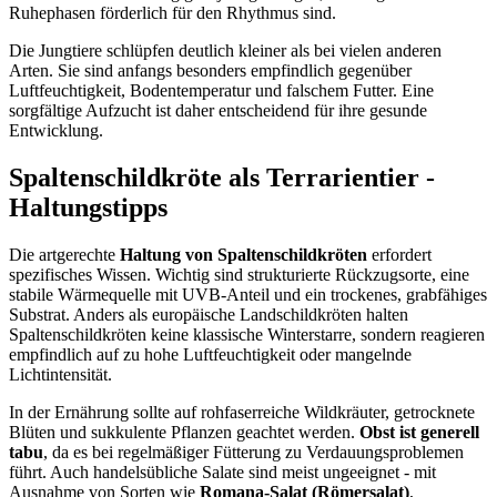
Ruhephasen förderlich für den Rhythmus sind.
Die Jungtiere schlüpfen deutlich kleiner als bei vielen anderen
Arten. Sie sind anfangs besonders empfindlich gegenüber
Luftfeuchtigkeit, Bodentemperatur und falschem Futter. Eine
sorgfältige Aufzucht ist daher entscheidend für ihre gesunde
Entwicklung.
Spaltenschildkröte als Terrarientier -
Haltungstipps
Die artgerechte
Haltung von Spaltenschildkröten
erfordert
spezifisches Wissen. Wichtig sind strukturierte Rückzugsorte, eine
stabile Wärmequelle mit UVB-Anteil und ein trockenes, grabfähiges
Substrat. Anders als europäische Landschildkröten halten
Spaltenschildkröten keine klassische Winterstarre, sondern reagieren
empfindlich auf zu hohe Luftfeuchtigkeit oder mangelnde
Lichtintensität.
In der Ernährung sollte auf rohfaserreiche Wildkräuter, getrocknete
Blüten und sukkulente Pflanzen geachtet werden.
Obst ist generell
tabu
, da es bei regelmäßiger Fütterung zu Verdauungsproblemen
führt. Auch handelsübliche Salate sind meist ungeeignet - mit
Ausnahme von Sorten wie
Romana-Salat (Römersalat)
,