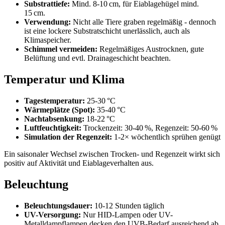
Substrattiefe:
Mind. 8-10 cm, für Eiablagehügel mind.
15 cm.
Verwendung:
Nicht alle Tiere graben regelmäßig - dennoch
ist eine lockere Substratschicht unerlässlich, auch als
Klimaspeicher.
Schimmel vermeiden:
Regelmäßiges Austrocknen, gute
Belüftung und evtl. Drainageschicht beachten.
Temperatur und Klima
Tagestemperatur:
25-30 °C
Wärmeplätze (Spot):
35-40 °C
Nachtabsenkung:
18-22 °C
Luftfeuchtigkeit:
Trockenzeit: 30-40 %, Regenzeit: 50-60 %
Simulation der Regenzeit:
1-2× wöchentlich sprühen genügt
Ein saisonaler Wechsel zwischen Trocken- und Regenzeit wirkt sich
positiv auf Aktivität und Eiablageverhalten aus.
Beleuchtung
Beleuchtungsdauer:
10-12 Stunden täglich
UV-Versorgung:
Nur HID-Lampen oder UV-
Metalldampflampen decken den UVB-Bedarf ausreichend ab