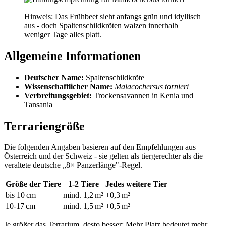
Hinweis: Das Frühbeet sieht anfangs grün und idyllisch
aus - doch Spaltenschildkröten walzen innerhalb
weniger Tage alles platt.
Allgemeine Informationen
Deutscher Name:
Spaltenschildkröte
Wissenschaftlicher Name:
Malacochersus tornieri
Verbreitungsgebiet:
Trockensavannen in Kenia und
Tansania
Terrariengröße
Die folgenden Angaben basieren auf den Empfehlungen aus
Österreich und der Schweiz - sie gelten als tiergerechter als die
veraltete deutsche „8× Panzerlänge"-Regel.
Größe der Tiere
1-2 Tiere
Jedes weitere Tier
bis 10 cm
mind. 1,2 m²
+0,3 m²
10-17 cm
mind. 1,5 m²
+0,5 m²
Je größer das Terrarium, desto besser: Mehr Platz bedeutet mehr